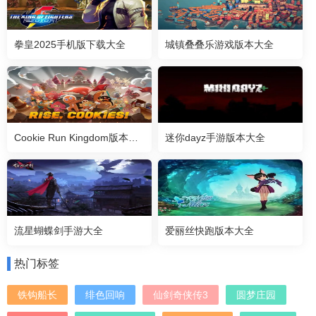
拳皇2025手机版下载大全
城镇叠叠乐游戏版本大全
Cookie Run Kingdom版本大全
迷你dayz手游版本大全
流星蝴蝶剑手游大全
爱丽丝快跑版本大全
热门标签
铁钩船长
绯色回响
仙剑奇侠传3
圆梦庄园