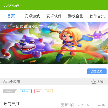
穴位密码
首页
安卓游戏
安卓软件
游戏合集
软件合集
弓箭传说游戏版本大全
《弓箭传说》是一款roguelike地牢冒险手游，玩家操控弓
箭手在随机生成的地图中战斗。通过击败敌人获取技能升级，
组合不同箭术特效形成独特流派。简单操作搭配深度Build策
略，像素画风与快节奏战斗带来爽快体验。
点击查看
个应用
3291
4
相关标签
割草游戏
休闲
射击
热门应用
更新时间：
2025-06-03 13:47:07