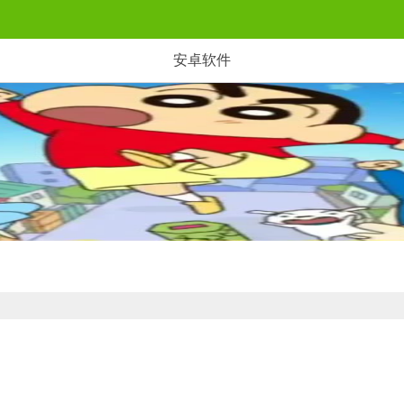
安卓软件
等角色在春日部街头狂奔。收集巧克力饼躲避美冴追捕，触发屁屁外星人变形等动画名