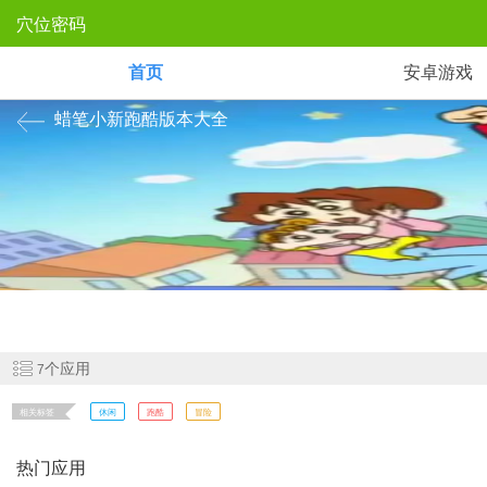
穴位密码
首页
安卓游戏
蜡笔小新跑酷版本大全
《蜡笔小新跑酷》 是一款官方正版授权跑酷手游，玩家操控小新、小白
个应用
7
相关标签
休闲
跑酷
冒险
热门应用