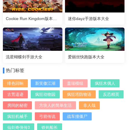
Cookie Run Kingdom版本大全
迷你dayz手游版本大全
流星蝴蝶剑手游大全
爱丽丝快跑版本大全
热门标签
绯色回响
新笑傲江湖
盖瑞模组
疯狂木偶人
古荒遗迹
疯狂动物园
疯狂塔防物语
反恐精英
房间的秘密
方块人的简单生活
非人哉
疯狂机械手
弓箭传说
战车撞僵尸
仙剑奇侠传3
铁钩船长