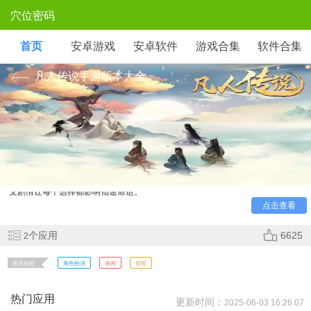
穴位密码
首页
安卓游戏
安卓软件
游戏合集
软件合集
凡人传说手游版本大全
《凡人传说》是一款仙侠题材的开放世界RPG游戏，玩家
从平凡小卒起步，通过修炼、奇遇与门派争斗逐步成长。游戏
融合御剑飞行与五行法术战斗，动态天气影响功法效果，多分
支剧情让每个选择都影响仙途命运。
点击查看
个应用
6625
2
相关标签
角色扮演
休闲
冒险
热门应用
更新时间：
2025-06-03 16:26:07