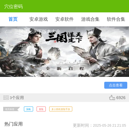
穴位密码
首页
安卓游戏
安卓软件
游戏合集
软件合集
三国谋定天下版本大全
《三国谋定天下》 是一款以三国为背景的沙盘战略手游，
玩家扮演诸侯，通过招贤纳士、发展城池、合纵连横争夺天
下。游戏独创「动态沙盘」与「谋略推演」系统，结合天时地
利、武将特技与谍战计谋，拒绝数值碾压，还原真实战争博
弈。水墨写实画风，打造沉浸式三国军政体验。
点击查看
个应用
6926
3
相关标签
策略
冒险
多人联机冒险手游
热门应用
更新时间：
2025-05-26 21:21:05