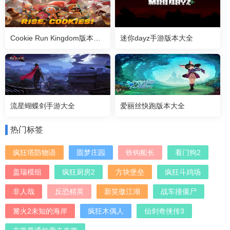
Cookie Run Kingdom版本大全
迷你dayz手游版本大全
流星蝴蝶剑手游大全
爱丽丝快跑版本大全
热门标签
疯狂塔防物语
圆梦庄园
铁钩船长
看门狗2
盖瑞模组
疯狂厨房2
方块堡垒
疯狂斗鸡场
非人哉
反恐精英
新笑傲江湖
战车撞僵尸
篝火2未知的海岸
疯狂木偶人
仙剑奇侠传3