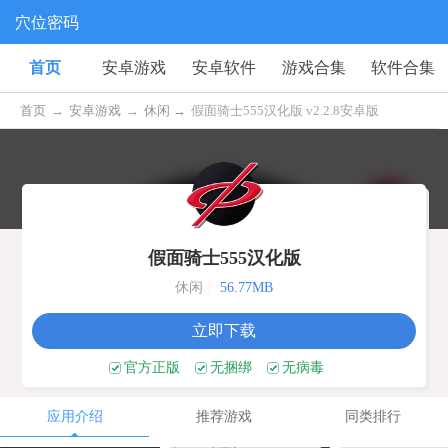
穴位密码
首页
安卓游戏
安卓软件
游戏合集
软件合集
首页
→
安卓游戏
→
休闲 →
假面骑士555汉化版 v2.2.8安卓版
假面骑士555汉化版
休闲
|
56.77MB
立即下载
官方正版
无捆绑
无病毒
应用介绍
推荐游戏
同类排行