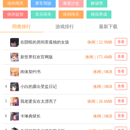
动作闯关
赛车驾驶
像素沙盒
解谜类
休闲益智
音乐闯关
休闲闯关
模拟养成
同类排行
游戏排行
最新下载
查看
在阴暗的房间里孤独的女孩
休闲 | 22.9MB
查看
新世界狂欢官网版
休闲 | 175.4MB
查看
肉体契约书
休闲 | 0KB
4
查看
小白的露出受监日记
休闲 | 0KB
5
查看
我老婆实在太漂亮了
休闲 | 26.6MB
6
查看
卡琳典狱长
休闲 | 0KB