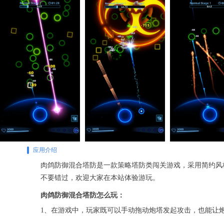
应用介绍
肉鸽防御混合塔防是一款策略塔防类闯关游戏，采用简约风
不要错过，欢迎大家在本站体验游玩。
肉鸽防御混合塔防怎么玩：
1、在游戏中，玩家既可以手动拖动炮塔发起攻击，也能让