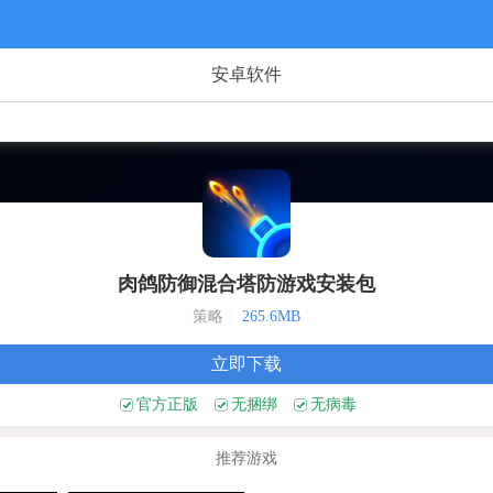
安卓软件
肉鸽防御混合塔防游戏安装包
策略
|
265.6MB
立即下载
官方正版
无捆绑
无病毒
推荐游戏