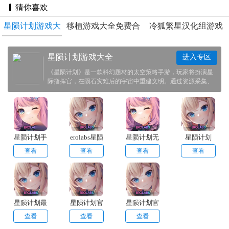
猜你喜欢
星陨计划游戏大
移植游戏大全免费合
冷狐繁星汉化组游戏
全
集
合集
星陨计划游戏大全
进入专区
《星陨计划》是一款科幻题材的太空策略手游，玩家将扮演星
际指挥官，在陨石灾难后的宇宙中重建文明。通过资源采集、
科技研发与舰队战斗，探索随机生成的星系，对抗外星势力或
结盟求生。游戏融合roguelike元素与动态事件，每次冒险都是
独特体验。
星陨计划手
erolabs星陨
星陨计划无
星陨计划
游无广告版
计划
限内购
Wiki
查看
查看
查看
查看
星陨计划最
星陨计划官
星陨计划官
新版本
网版2024最
网版
查看
查看
查看