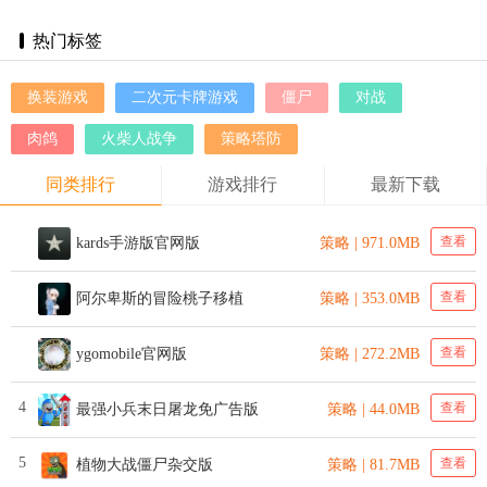
新版
热门标签
换装游戏
二次元卡牌游戏
僵尸
对战
肉鸽
火柴人战争
策略塔防
同类排行
游戏排行
最新下载
查看
kards手游版官网版
策略 | 971.0MB
查看
阿尔卑斯的冒险桃子移植
策略 | 353.0MB
查看
ygomobile官网版
策略 | 272.2MB
4
查看
最强小兵末日屠龙免广告版
策略 | 44.0MB
5
查看
植物大战僵尸杂交版
策略 | 81.7MB