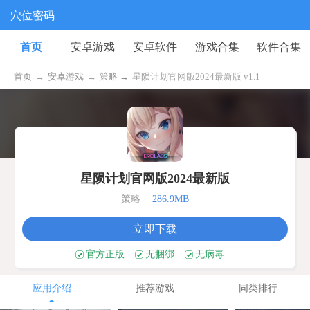
穴位密码
首页
安卓游戏
安卓软件
游戏合集
软件合集
首页
→
安卓游戏
→
策略 →
星陨计划官网版2024最新版 v1.1
星陨计划官网版2024最新版
策略
|
286.9MB
立即下载
官方正版
无捆绑
无病毒
应用介绍
推荐游戏
同类排行