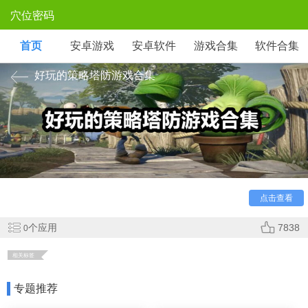
穴位密码
首页
安卓游戏
安卓软件
游戏合集
软件合集
好玩的策略塔防游戏合集
塔防类型的游戏，需要玩家们根据敌人的类型和地形的原
因，来布置自己的防御塔，帮助自己最后的基地不被攻击，很
考验玩家们的大局观。这次我们帮大家整理了一些好玩的策略
塔防游戏推荐给大家，希望大家能够玩的开心。
点击查看
个应用
7838
0
相关标签
专题推荐