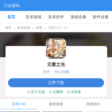
穴位密码
首页
安卓游戏
安卓软件
游戏合集
软件合集
首页
→
安卓游戏
→
角色 →
元素之光 1.0.0
元素之光
角色
|
305.25MB
立即下载
官方正版
无捆绑
无病毒
应用介绍
推荐游戏
同类排行