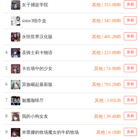
查看
女子捕捉学院
其他 | 353.0MB
查看
sister3纸巾盒
其他 | 345.0MB
查看
永恒世界汉化版
其他 | 405.2MB
4
查看
圣骑士莉卡物语
其他 | 223.0MB
5
查看
卡在墙中的少女
其他 | 74.9MB
6
查看
异族崛起最新版
其他 | 793.2MB
7
查看
魅魔咖啡厅
其他 | 1.05GB
8
查看
我的小狗女友
其他 | 39.4MB
9
查看
米蕾娜的牧场魔女的牛奶牧场
其他 | 6.1MB