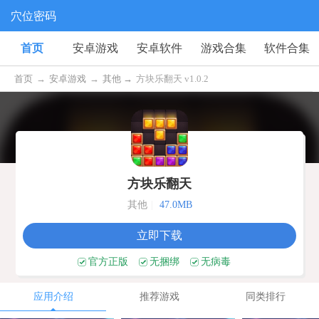
穴位密码
首页
安卓游戏
安卓软件
游戏合集
软件合集
首页
→
安卓游戏
→
其他 →
方块乐翻天 v1.0.2
方块乐翻天
其他
|
47.0MB
立即下载
官方正版
无捆绑
无病毒
应用介绍
推荐游戏
同类排行