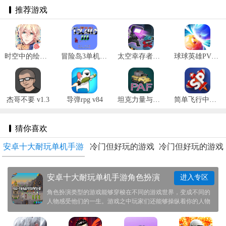
推荐游戏
时空中的绘旅人新春版 v1.0.32
冒险岛3单机版 v2.2.5
太空幸存者怪物时代 v0.4.8安卓版
球球英雄PVP塔防 v1.6.10安卓版
杰哥不要 v1.3
导弹rpg v84
坦克力量与愤怒 v0.2
简单飞行中文版最新版 v1.12.128
猜你喜欢
安卓十大耐玩单机手游
冷门但好玩的游戏
冷门但好玩的游戏
角色扮演
排行榜
手机版
安卓十大耐玩单机手游角色扮演
进入专区
角色扮演类型的游戏能够穿梭在不同的游戏世界，变成不同的
人物感受他们的一生。游戏之中玩家们还能够操纵着你的人物
去成长，结交朋友。同时玩家们也会与人结仇，十分真实，让
人分不清到底那个是现实与游戏。