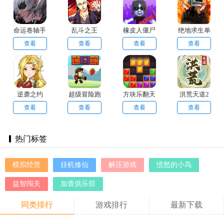
命运卷轴手
乱斗之王
橡皮人僵尸
绝地求生单
游
生存
机版
查看
查看
查看
查看
逆袭之约
超级冒险跑
方块乐翻天
洪荒天道2
步
主宰免
查看
查看
查看
查看
热门标签
模拟经营
挂机修仙
解压游戏
愤怒的小鸟
益智闯关
加查俱乐部
同类排行
游戏排行
最新下载