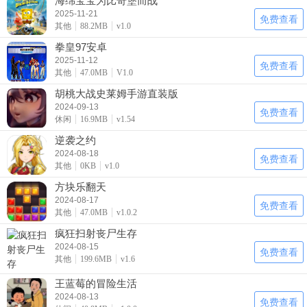
海绵宝宝为比奇堡而战
2025-11-21
免费查看
其他
88.2MB
v1.0
拳皇97安卓
2025-11-12
免费查看
其他
47.0MB
V1.0
胡桃大战史莱姆手游直装版
2024-09-13
免费查看
休闲
16.9MB
v1.54
逆袭之约
2024-08-18
免费查看
其他
0KB
v1.0
方块乐翻天
2024-08-17
免费查看
其他
47.0MB
v1.0.2
疯狂扫射丧尸生存
2024-08-15
免费查看
其他
199.6MB
v1.6
王蓝莓的冒险生活
2024-08-13
免费查看