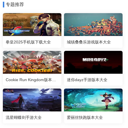
专题推荐
拳皇2025手机版下载大全
城镇叠叠乐游戏版本大全
Cookie Run Kingdom版本大全
迷你dayz手游版本大全
流星蝴蝶剑手游大全
爱丽丝快跑版本大全