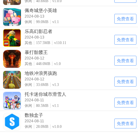
休闲
40.8MB
v1.0.0
佩奇城堡小英雄
2024-08-13
免费查看
休闲
99.0MB
v1.1
乐高幻影忍者
2024-08-13
免费查看
其他
157.5MB
v110.11
暴打骷髅王
2024-08-12
免费查看
其他
448.0MB
v1.0
地铁冲浪男孩跑
2024-08-12
免费查看
休闲
33.6MB
v1.3
托卡迷你城市滑雪人
2024-08-11
免费查看
休闲
80.5MB
v1.1
数独盒子
2024-08-11
免费查看
休闲
28.0MB
v1.0.0