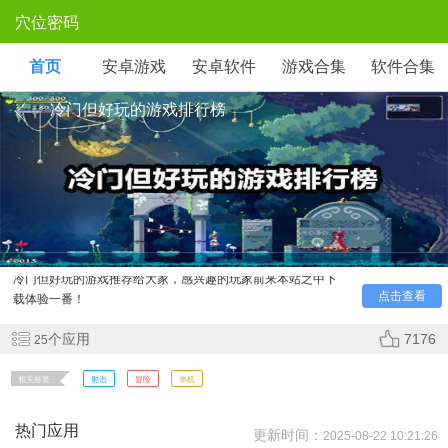
穴位密码
首页
安卓游戏
安卓软件
游戏合集
软件合集
冷门但好玩的游戏排行榜
游戏世界有着十分庞大的游戏数量，但是玩家们并不是能
够将其全部了解，那些冷门的游戏，虽然不为人所知，但是游
戏的质量却是十分不错。这次我们特地帮助玩家们准备了一些
冷门但好玩的游戏推荐给大家，感兴趣的玩家前来本站之中下
载体验一番！
点击查看
个应用
7176
25
相关标签
射击
冒险
单机
热门应用
更新时间：
2025-08-22 10:21:26