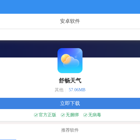
安卓软件
舒畅天气
其他
|
57.06MB
立即下载
官方正版
无捆绑
无病毒
推荐软件