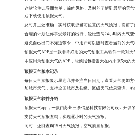
这款软件UI界面简单，简约风格，及时的了解到最新的天
迎下载使用预报天气。
及时并且还准确，实时获取您当前位置的天气预报，提前了
合理的计划让你享受最好的出行，轻松查阅24小时内天气
避免自己出门不知道带伞，中用户可以随时查看当前的天气
预报天气APP是一款非常好用的天气预报工具软件一款对
本应用为预报天气的APP，能预报包括当天在内未来5天
预报天气版本记录
每日天气预报显示星期几并备注当日日期，查看天气更加方便清晰
加城市天气，支持全国城市及县级、区级天气信息查询。\r\n4
预报天气软件介绍
预报天气app，一款由苏州三条信息科技有限公司设计开发
支持天气预报查询，实现逐小时的天气预报。
同时，还能查询15日天气预报，空气质量预报。