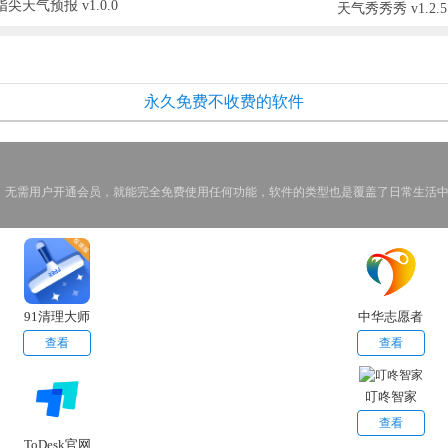
指尖天气预报 v1.0.0
天气秀秀秀 v1.2.5
永久免费不收费的软件
，无需用户开通会员，就能完全免费使用任何功能，软件的类型也是覆盖了日常生活
91清理大师
中华志愿者
app
查看
查看
叮咚智家
查看
ToDesk官网