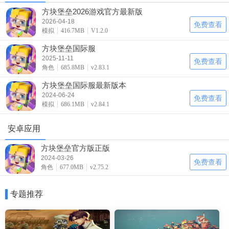
方块堡垒2026游戏官方最新版
2026-04-18
免费查看
模拟
416.7MB
V1.2.0
方块堡垒国际服
2025-11-11
免费查看
角色
685.8MB
v2.83.1
方块堡垒国际服最新版本
2024-06-24
免费查看
模拟
686.1MB
v2.84.1
安卓应用
方块堡垒官方版正版
2024-03-26
免费查看
角色
677.0MB
v2.75.2
专题推荐