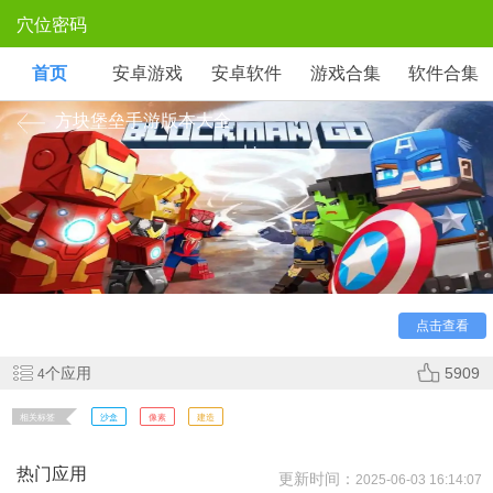
穴位密码
首页
安卓游戏
安卓软件
游戏合集
软件合集
方块堡垒手游版本大全
《方块堡垒》是一款 沙盒塔防融合游戏 ，玩家在随机生成
点击查看
的方块世界上，同时扮演建筑师与指挥官。白天用资源建造迷
宫般的防御工事，夜晚部署士兵抵御怪物潮。独创 “物理陷
个应用
5909
4
阱” 系统——滚石、岩浆与弹簧板可组合成连锁机关。
相关标签
沙盒
像素
建造
热门应用
更新时间：
2025-06-03 16:14:07