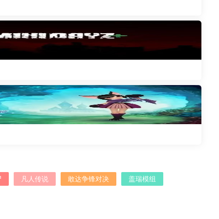
尸
凡人传说
敢达争锋对决
盖瑞模组