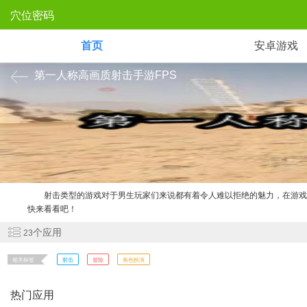
穴位密码
首页
安卓游戏
第一人称高画质射击手游FPS
射击类型的游戏对于男生玩家们来说都有着令人难以拒绝的魅力，在游
快来看看吧！
个应用
23
相关标签
射击
冒险
角色扮演
热门应用