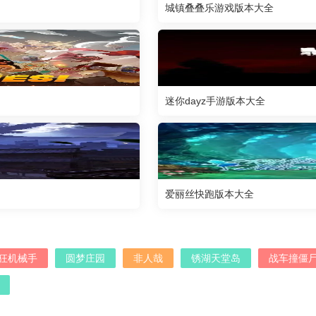
城镇叠叠乐游戏版本大全
迷你dayz手游版本大全
爱丽丝快跑版本大全
狂机械手
圆梦庄园
非人哉
锈湖天堂岛
战车撞僵