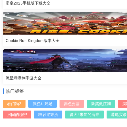
拳皇2025手机版下载大全
Cookie Run Kingdom版本大全
流星蝴蝶剑手游大全
热门标签
看门狗2
疯狂斗鸡场
赤色要塞
新笑傲江湖
疯
房间的秘密
辐射避难所
篝火2未知的海岸
港诡实录