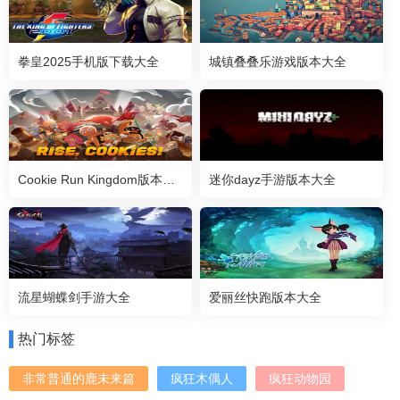
拳皇2025手机版下载大全
城镇叠叠乐游戏版本大全
Cookie Run Kingdom版本大全
迷你dayz手游版本大全
流星蝴蝶剑手游大全
爱丽丝快跑版本大全
热门标签
非常普通的鹿未来篇
疯狂木偶人
疯狂动物园