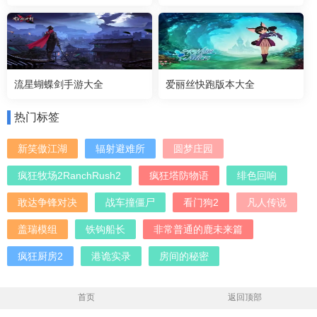
流星蝴蝶剑手游大全
爱丽丝快跑版本大全
热门标签
新笑傲江湖
辐射避难所
圆梦庄园
疯狂牧场2RanchRush2
疯狂塔防物语
绯色回响
敢达争锋对决
战车撞僵尸
看门狗2
凡人传说
盖瑞模组
铁钩船长
非常普通的鹿未来篇
疯狂厨房2
港诡实录
房间的秘密
首页
返回顶部