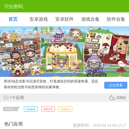
穴位密码
首页
安卓游戏
安卓软件
游戏合集
软件合集
我的城市童话世界游戏大全
《我的城市：童话世界》是一款梦幻风模拟经营手游，玩
家将打造专属童话王国，融合经典IP角色与自由建造玩法。通
过布置精灵树屋、魔法商铺等梦幻场景，吸引白雪公主、小红
帽等角色入住。游戏包含剧情任务、社交合作及换装互动，采
用3D动态光影与沉浸式音效，打造虚实交织的浪漫奇遇。适合
点击查看
喜欢轻松治愈与创意装饰的玩家体验。
个应用
3350
7
相关标签
休闲益智
模拟经营
角色扮演
热门应用
更新时间：
2025-08-14 08:12:17