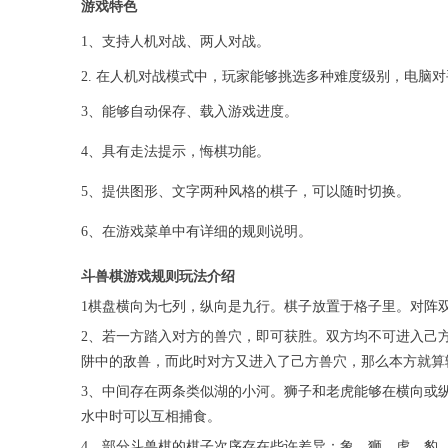
游戏特色
1、支持人机对战、两人对战。
2. 在人机对战模式中，玩家能够挑选多种难度级别，电脑
3、能够自动保存、载入游戏进度。
4、具有走法提示，悔棋功能。
5、提供图形、文字两种风格的棋子，可以随时切换。
6、在游戏菜单中有详细的规则说明。
斗兽棋游戏规则玩法介绍
1棋盘横向为七列，纵向是九行。棋子放置于格子里。对阵
2、若一方踏入对方的兽穴，即可获胜。双方均不可进入己
阱中的敌兽，而此时对方又进入了己方兽穴，那么本方就算
3、中间存在两条类似湖的小河。狮子和老虎能够在横向或
水中时可以互相捕食。
4、部分斗兽棋的棋子次序存在些许差异：象、狮、虎、豹