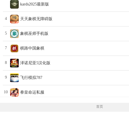
kards2025最新版
4
天天象棋无障碍版
5
象棋巫师手机版
7
棋路中国象棋
8
泽诺尼亚5汉化版
9
飞行模拟787
10
拳皇命运私服
首页