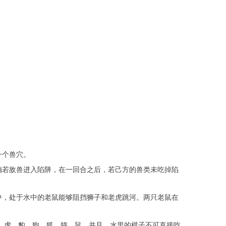
一个兽穴。
倘若敌兽进入陷阱，在一回合之后，若己方的兽类未吃掉陷
中，处于水中的老鼠能够阻挡狮子和老虎跳河。两只老鼠在
、虎、豹、狗、狐、猫、鼠。并且，水里的棋子不可直接吃