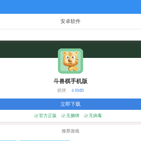
安卓软件
斗兽棋手机版
棋牌
|
4.8MB
立即下载
官方正版
无捆绑
无病毒
推荐游戏