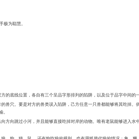
对手极为聪慧。
双方的底线位置，各自有三个呈品字形排列的陷阱，以及位于品字中间的
方的兽穴。要是对方的兽类误入陷阱，己方任意一只兽都能够将其吃掉。
输。
纵向方向跳过小河，并且能够直接吃掉对岸的动物。唯有老鼠能够进入水
、狼、狗、猫、鼠 。还有狗吃狼的规则。也有用狐替代狼的情况：象、狮