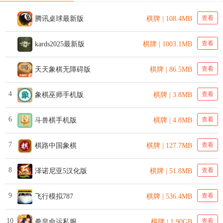
查看
腾讯桌球最新版
棋牌 | 108.4MB
查看
kards2025最新版
棋牌 | 1003.1MB
查看
天天象棋无障碍版
棋牌 | 86.5MB
4
查看
象棋巫师手机版
棋牌 | 3.8MB
6
查看
斗兽棋手机版
棋牌 | 4.8MB
7
查看
棋路中国象棋
棋牌 | 127.7MB
8
查看
泽诺尼亚5汉化版
棋牌 | 51.8MB
9
查看
飞行模拟787
棋牌 | 536.4MB
10
查看
拳皇命运私服
棋牌 | 1.90GB