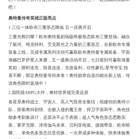
吧！
奥特曼传奇英雄正版亮点
1.三位一体欧布三重形态降临 五一庆典开启
三重光辉闪耀！欧布奥特曼剧场版终极形态欧布三重登场。融合
了银河、维克特利、艾克斯光之力量的三重形态，全新欧布专属
装备上线，完成专属系列活动可赢取欧布奥特曼专属装备。宇宙
海贼巴罗萨星人来袭，五一盛典活动开启，七日签到可赢取海量
奖励；限时连充，惊喜连连；充值返利，任性豪礼;星穹夺宝,惊
喜不断，限定奥特曼等你来拿！奥特勋章自选功能全新上线，传
说角色限时返场中！
2.国民级ARPG大作，奥特世界观完美还原
各星系奥特战士、宇宙人、高人气怪兽全集结；组建你的奥特小
队，探索奥特剧情、击败入侵的魔王兽，捍卫宇宙和平。角色技
能参考剧集设计，还原决不止于表面；超人气角色形态悉数实
装，赛罗无限、泽塔伽马未来、贝利亚电弧、捷德尊皇、欧布暗
耀……单角色多形态任意切换，一次养成多种体验。快来体验奥