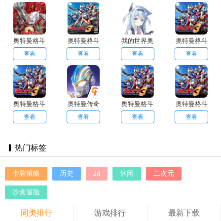
抗那些可怕的怪兽，守护地球的安全。
奥特曼格斗
奥特曼格斗
我的世界奥
奥特曼格斗
进化2
进化3
特曼修仙传
进化3高清
查看
查看
查看
查看
汉化版
奥特曼格斗
奥特曼传奇
奥特曼格斗
奥特曼格斗
进化3手机
英雄存档版
进化3免费
进化3(手机
查看
查看
查看
查看
版正版
版本
版)
热门标签
卡牌策略
历史
2d
休闲
二次元
沙盒冒险
同类排行
游戏排行
最新下载