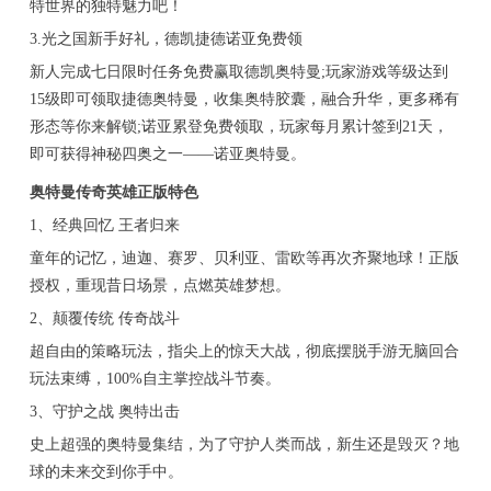
特世界的独特魅力吧！
3.光之国新手好礼，德凯捷德诺亚免费领
新人完成七日限时任务免费赢取德凯奥特曼;玩家游戏等级达到
15级即可领取捷德奥特曼，收集奥特胶囊，融合升华，更多稀有
形态等你来解锁;诺亚累登免费领取，玩家每月累计签到21天，
即可获得神秘四奥之一——诺亚奥特曼。
奥特曼传奇英雄正版特色
1、经典回忆 王者归来
童年的记忆，迪迦、赛罗、贝利亚、雷欧等再次齐聚地球！正版
授权，重现昔日场景，点燃英雄梦想。
2、颠覆传统 传奇战斗
超自由的策略玩法，指尖上的惊天大战，彻底摆脱手游无脑回合
玩法束缚，100%自主掌控战斗节奏。
3、守护之战 奥特出击
史上超强的奥特曼集结，为了守护人类而战，新生还是毁灭？地
球的未来交到你手中。