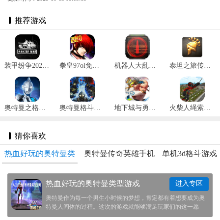
推荐游戏
装甲纷争2025最新版 v2024.1.18.2
拳皇97ol免费版 v3.3.5
机器人大乱斗官方手机版 v1.2.3
泰坦之旅传奇版完整版纯净版 v3.0.5141
奥特曼之格斗超人内购版 v10.0.0
奥特曼格斗进化重生中文版 v3.3.2
地下城与勇士女枪手 V1.0.7安卓版
火柴人绳索英雄内置作弊 v3.0.7
猜你喜欢
热血好玩的奥特曼类
奥特曼传奇英雄手机
单机3d格斗游戏
型游戏
版下载
合集
热血好玩的奥特曼类型游戏
进入专区
奥特曼作为每一个男生小时候的梦想，肯定都有着想要成为奥
特曼人间体的过程。这次的游戏就能够满足玩家们的这一愿
望，在游戏之中玩家们能够选择不同的奥特曼，和他一起去对