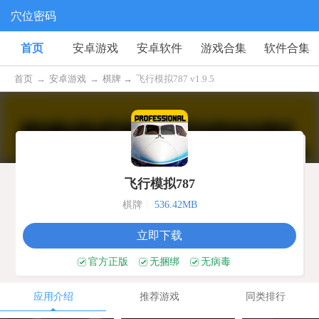
穴位密码
首页
安卓游戏
安卓软件
游戏合集
软件合集
首页
→
安卓游戏
→
棋牌 →
飞行模拟787 v1.9.5
飞行模拟787
棋牌
|
536.42MB
立即下载
官方正版
无捆绑
无病毒
应用介绍
推荐游戏
同类排行