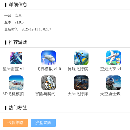
详细信息
平台：安卓
版本：v1.9.5
更新时间：2025-12-11 16:02:07
推荐游戏
星际雷霆 v1.0安卓版
飞行模拟 v1.0
翼服飞行模拟器 v0.9
空港大亨 v1.4.1
3D飞机模拟驾驶 v1.1安卓版
冒险与契约 V1.0
天际飞行阵线 v2.12.28安卓版
天空勇士炽热的云彩 v1.0.0
热门标签
卡牌策略
沙盒冒险