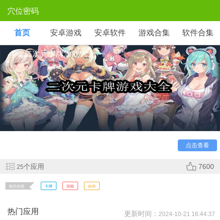
穴位密码
首页
安卓游戏
安卓软件
游戏合集
软件合集
二次元卡牌游戏大全
卡牌游戏虽然考验玩家们的欧气，但是同样的玩家们的策
略也十分重要，玩家们需要将自己的卡组进行合理的组合使其
发挥出最大的作用。在游戏中玩家们利用自己去将自己的卡牌
等级进行体验，快来本站之中下载体验一下吧！
点击查看
个应用
7600
25
相关标签
卡牌
策略
休闲
热门应用
更新时间：
2024-10-21 16:44:37