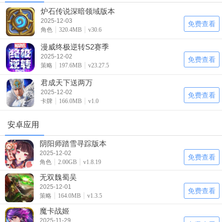
炉石传说深暗领域版本
2025-12-03
免费查看
角色
320.4MB
v30.6
漫威终极逆转S2赛季
2025-12-02
免费查看
策略
197.6MB
v23.27.5
君成天下送两万
2025-12-02
免费查看
卡牌
166.0MB
v1.0
安卓应用
阴阳师踏雪寻踪版本
2025-12-02
免费查看
角色
2.00GB
v1.8.19
无双魏蜀吴
2025-12-01
免费查看
策略
164.0MB
v1.3.5
魔卡战姬
2025-11-29