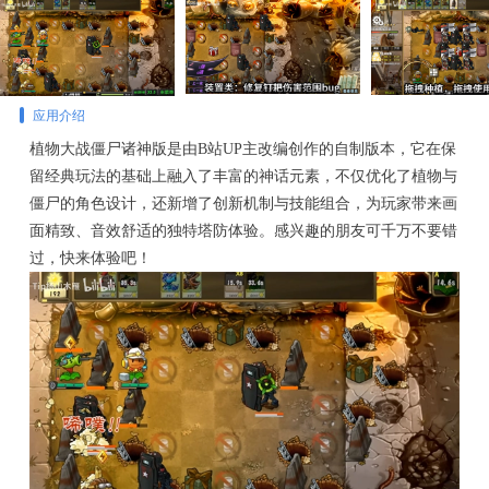
应用介绍
植物大战僵尸诸神版是由B站UP主改编创作的自制版本，它在保
留经典玩法的基础上融入了丰富的神话元素，不仅优化了植物与
僵尸的角色设计，还新增了创新机制与技能组合，为玩家带来画
面精致、音效舒适的独特塔防体验。感兴趣的朋友可千万不要错
过，快来体验吧！