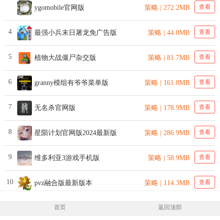
查看
ygomobile官网版
策略 | 272.2MB
4
查看
最强小兵末日屠龙免广告版
策略 | 44.0MB
5
查看
植物大战僵尸杂交版
策略 | 81.7MB
6
查看
granny模组有爷爷菜单版
策略 | 161.8MB
7
查看
无名杀官网版
策略 | 178.9MB
8
查看
星陨计划官网版2024最新版
策略 | 286.9MB
9
查看
维多利亚3游戏手机版
策略 | 58.9MB
10
查看
pvz融合版最新版本
策略 | 114.3MB
首页
返回顶部