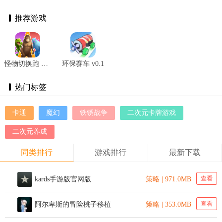
推荐游戏
怪物切换跑 v0.2
环保赛车 v0.1
热门标签
卡通
魔幻
铁锈战争
二次元卡牌游戏
二次元养成
同类排行
游戏排行
最新下载
查看
kards手游版官网版
策略 | 971.0MB
查看
阿尔卑斯的冒险桃子移植
策略 | 353.0MB