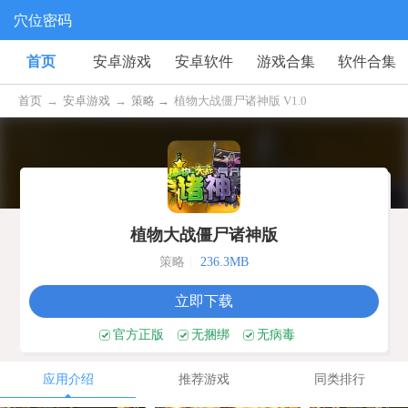
穴位密码
首页
安卓游戏
安卓软件
游戏合集
软件合集
首页
→
安卓游戏
→
策略 →
植物大战僵尸诸神版 V1.0
植物大战僵尸诸神版
策略
|
236.3MB
立即下载
官方正版
无捆绑
无病毒
应用介绍
推荐游戏
同类排行