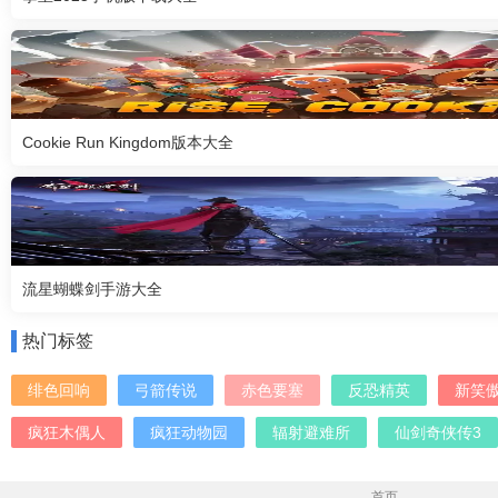
Cookie Run Kingdom版本大全
流星蝴蝶剑手游大全
热门标签
绯色回响
弓箭传说
赤色要塞
反恐精英
新笑
疯狂木偶人
疯狂动物园
辐射避难所
仙剑奇侠传3
首页