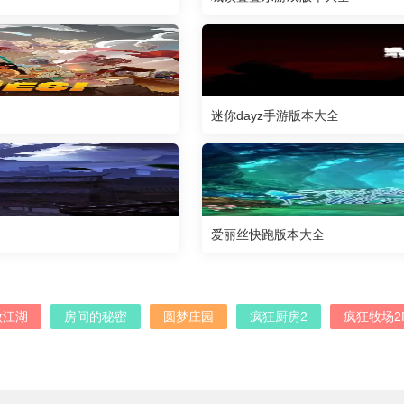
迷你dayz手游版本大全
爱丽丝快跑版本大全
傲江湖
房间的秘密
圆梦庄园
疯狂厨房2
疯狂牧场2R