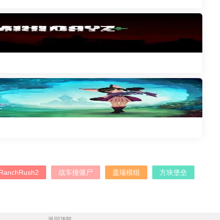
anchRush2
战车撞僵尸
盖瑞模组
方块堡垒
返回顶部