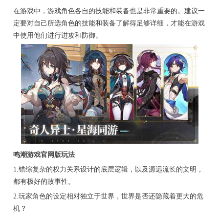
在游戏中，游戏角色各自的技能和装备也是非常重要的。建议一
定要对自己所选角色的技能和装备了解得足够详细，才能在游戏
中使用他们进行进攻和防御。
鸣潮游戏官网版玩法
1.错综复杂的权力关系设计的底层逻辑，以及源远流长的文明，
都有极好的故事性。
2.玩家角色的设定相对独立于世界，世界是否还隐藏着更大的危
机？