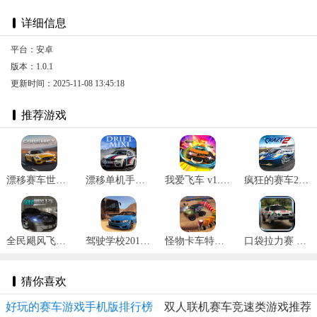
详细信息
平台：安卓
版本：1.0.1
更新时间：2025-11-08 13:45:18
推荐游戏
漂移赛车世界 v5.0.1
漂移单机手游 v1.0
我爱飞车 v1.0.5
疯狂的赛车2 v2.0.3935
全民飓风飞车 v1.0
驾驶学校2016 v2.3.8
怪物卡车特技学校手游 v1.31
口袋拉力赛 v1.6
猜你喜欢
好玩的赛车游戏手机版排行榜
双人联机赛车竞速类游戏推荐