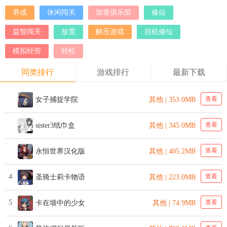
养成
休闲闯关
加查俱乐部
修仙
益智闯关
放置
解压游戏
挂机修仙
模拟经营
轻松
同类排行
游戏排行
最新下载
查看
女子捕捉学院
其他 | 353.0MB
查看
sister3纸巾盒
其他 | 345.0MB
查看
永恒世界汉化版
其他 | 405.2MB
4
查看
圣骑士莉卡物语
其他 | 223.0MB
5
查看
卡在墙中的少女
其他 | 74.9MB