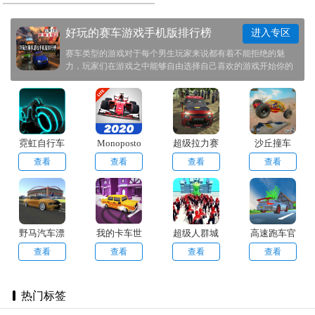
好玩的赛车游戏手机版排行榜
进入专区
赛车类型的游戏对于每个男生玩家来说都有着不能拒绝的魅
力，玩家们在游戏之中能够自由选择自己喜欢的游戏开始你的
竞速之旅。为此我们帮助玩家们整理了一些赛车游戏推荐给大
家，感兴趣的玩家可以前来本站之中下载体验！
霓虹自行车
Monoposto
超级拉力赛
沙丘撞车
Lite
查看
查看
查看
查看
野马汽车漂
我的卡车世
超级人群城
高速跑车官
移
界
市
方版
查看
查看
查看
查看
热门标签