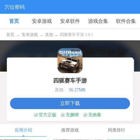
穴位密码
首页
安卓游戏
安卓软件
游戏合集
软件合集
首页
→
安卓游戏
→
其他 →
四驱赛车手游 1.0.1
四驱赛车手游
其他
|
56.27MB
立即下载
官方正版
无捆绑
无病毒
应用介绍
推荐游戏
同类排行