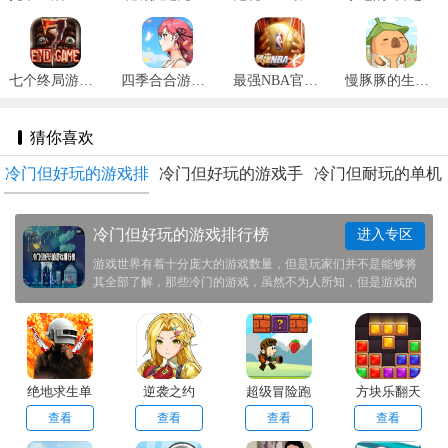
七个终局游戏 v1.2.8
四季合合游戏最新版 v1.1.3
最强NBA官网版 v1.44.551
慢豚豚的生活2025最新版 v1.0.4
猜你喜欢
冷门但好玩的游戏排
冷门但好玩的游戏手
冷门但耐玩的单机
行榜
机版
手游
冷门但好玩的游戏排行榜
进入专区
游戏世界有着十分庞大的游戏数量，但是玩家们并不是能够将
其全部了解，那些冷门的游戏，虽然不为人所知，但是游戏的
质量却是十分不错。这次我们特地帮助玩家们准备了一些冷门
但好玩的游戏推荐给大家，感兴趣的玩家前来本站之中下载体
验一番！
绝地求生单
逆袭之约
超级冒险跑
方块乐翻天
机版
步
查看
查看
查看
查看