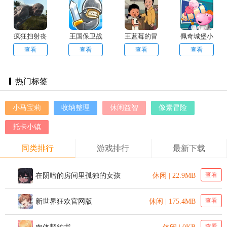
疯狂扫射丧
王国保卫战
王蓝莓的冒
佩奇城堡小
尸生存
险生活
英雄
查看
查看
查看
查看
热门标签
小马宝莉
收纳整理
休闲益智
像素冒险
托卡小镇
同类排行
游戏排行
最新下载
查看
在阴暗的房间里孤独的女孩
休闲 | 22.9MB
查看
新世界狂欢官网版
休闲 | 175.4MB
查看