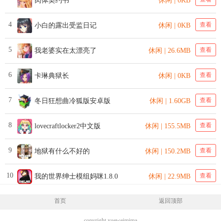
肉体契约书
休闲 | 0KB
4
查看
小白的露出受监日记
休闲 | 0KB
5
查看
我老婆实在太漂亮了
休闲 | 26.6MB
6
查看
卡琳典狱长
休闲 | 0KB
7
查看
冬日狂想曲冷狐版安卓版
休闲 | 1.60GB
8
查看
lovecraftlocker2中文版
休闲 | 155.5MB
9
查看
地狱有什么不好的
休闲 | 150.2MB
10
查看
我的世界绅士模组妈咪1.8.0
休闲 | 22.9MB
首页
返回顶部
copyright xueweimima