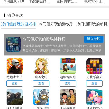
休闲跳跃 v1.0
奶奶的寂静剧院 v0.1
空闲的平坦地球 v1.9
赛尔号怀旧服 v10.30.32
猜你喜欢
冷门但好玩的游戏排
冷门但好玩的游戏手
冷门但耐玩的单机
行榜
机版
手游
冷门但好玩的游戏排行榜
进入专区
游戏世界有着十分庞大的游戏数量，但是玩家们并不是能够将
其全部了解，那些冷门的游戏，虽然不为人所知，但是游戏的
质量却是十分不错。这次我们特地帮助玩家们准备了一些冷门
但好玩的游戏推荐给大家，感兴趣的玩家前来本站之中下载体
验一番！
绝地求生单
逆袭之约
超级冒险跑
方块乐翻天
机版
步
查看
查看
查看
查看
疯狂扫射丧
王国保卫战
王蓝莓的冒
佩奇城堡小