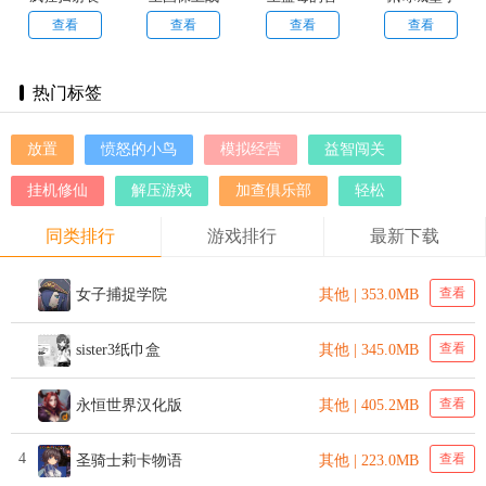
尸生存
险生活
英雄
查看
查看
查看
查看
热门标签
放置
愤怒的小鸟
模拟经营
益智闯关
挂机修仙
解压游戏
加查俱乐部
轻松
同类排行
游戏排行
最新下载
查看
女子捕捉学院
其他 | 353.0MB
查看
sister3纸巾盒
其他 | 345.0MB
查看
永恒世界汉化版
其他 | 405.2MB
4
查看
圣骑士莉卡物语
其他 | 223.0MB