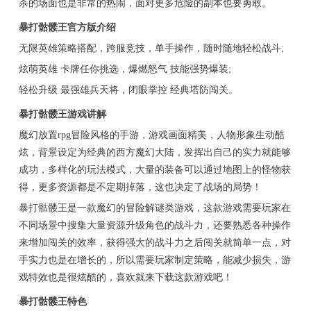
杀的场面也是非常的热闹，面对更多危险的副本也要勇敢。
暴打骷髅王官方版介绍
无限英雄策略搭配，跨服竞技，单手操作，随时随地轻松战斗;
炫萌英雄 卡牌任你挑选，爆燃怒气 技能强势爆装;
轻松升级 最强雄兵天将，闭眼掌控 经典塔防闯关。
暴打骷髅王游戏讲解
魔幻放置rpg冒险风格的手游，游戏画面精美，人物形象生动酷
炫，背景设定为经典的西方魔幻大陆，发挥出自己的实力就能够
成功，多样化的玩法模式，大量的装备可以通过地图上的怪物获
得，更多资源都是不定期掉落，这也决定了战场的局势！
暴打骷髅王是一款魔幻的冒险解谜类游戏，这款游戏需要玩家在
不同场景中搜集大量资源升级角色的战斗力，还要熟悉各种操作
来增加闯关的效率，获得强大的战斗力之后闯关就简单一点，对
手实力也是在增长的，所以需要玩家制定策略，能减少损失，游
戏特效也是很炫酷的，喜欢就来下载这款游戏吧！
暴打骷髅王特色