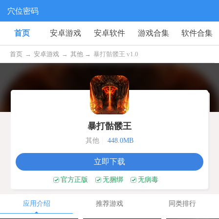
穴位密码
首页
安卓游戏
安卓软件
游戏合集
软件合集
首页
→
安卓游戏
→
其他 →
暴打骷髅王 v1.0
暴打骷髅王
其他
|
448.0MB
立即下载
官方正版
无捆绑
无病毒
应用介绍
推荐游戏
同类排行