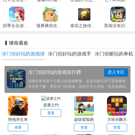
四季合合游戏最新版 v1.1.3
慢豚豚的生活2025最新版 v1.0.4
泰坦之旅传奇版完整版纯净版 v3.0.5141
英雄没有闪官网版 v1.4.0.0
猜你喜欢
冷门但好玩的游戏排
冷门但好玩的游戏手
冷门但耐玩的单机
行榜
机版
手游
冷门但好玩的游戏排行榜
进入专区
游戏世界有着十分庞大的游戏数量，但是玩家们并不是能够将
其全部了解，那些冷门的游戏，虽然不为人所知，但是游戏的
质量却是十分不错。这次我们特地帮助玩家们准备了一些冷门
但好玩的游戏推荐给大家，感兴趣的玩家前来本站之中下载体
验一番！
逆袭之约
查看
绝地求生单
超级冒险跑
方块乐翻天
机版
步
查看
查看
查看