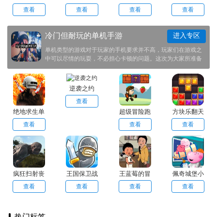
尸生存
险生活
英雄
查看
查看
查看
查看
冷门但耐玩的单机手游
进入专区
单机类型的游戏对于玩家的手机要求并不高，玩家们在游戏之
中可以尽情的玩耍，不必担心卡顿的问题。这次为大家所准备
的单机游戏，虽然可能很多玩家都没挺多，但是游戏的可玩性
还是很棒的。欢迎大家前来尝试一下！
逆袭之约
查看
绝地求生单
超级冒险跑
方块乐翻天
机版
步
查看
查看
查看
疯狂扫射丧
王国保卫战
王蓝莓的冒
佩奇城堡小
尸生存
险生活
英雄
查看
查看
查看
查看
热门标签