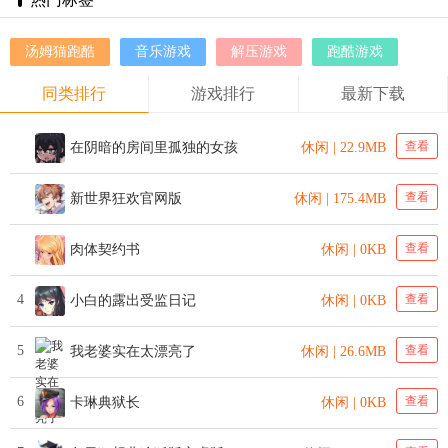
汤姆猫跑酷
音乐游戏
解压游戏
跑酷游戏
同类排行
游戏排行
最新下载
查看
在阴暗的房间里孤独的女孩
休闲 | 22.9MB
查看
新世界狂欢官网版
休闲 | 175.4MB
查看
肉体契约书
休闲 | 0KB
4
查看
小白的露出受监日记
休闲 | 0KB
5
查看
我老婆实在太漂亮了
休闲 | 26.6MB
6
查看
卡琳典狱长
休闲 | 0KB