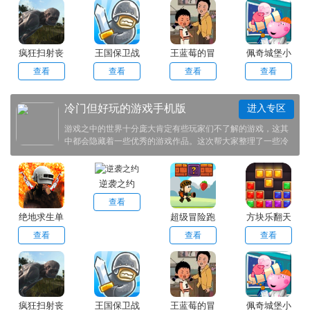
疯狂扫射丧
王国保卫战
王蓝莓的冒
佩奇城堡小
尸生存
险生活
英雄
查看
查看
查看
查看
冷门但好玩的游戏手机版
进入专区
游戏之中的世界十分庞大肯定有些玩家们不了解的游戏，这其
中都会隐藏着一些优秀的游戏作品。这次帮大家整理了一些冷
门但好玩的游戏，让玩家们能够在其中开拓你的视野，快来其
中找找有没有你所感兴趣的游戏。
逆袭之约
查看
绝地求生单
超级冒险跑
方块乐翻天
机版
步
查看
查看
查看
疯狂扫射丧
王国保卫战
王蓝莓的冒
佩奇城堡小