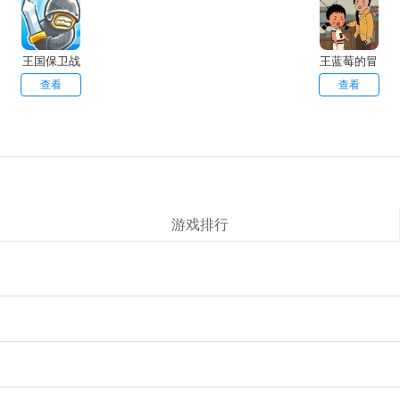
王国保卫战
王蓝莓的冒
险生活
查看
查看
游戏排行