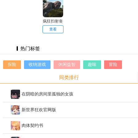
疯狂扫射丧
尸生存
查看
热门标签
探险
收纳游戏
休闲益智
趣味
冒险
同类排行
在阴暗的房间里孤独的女孩
新世界狂欢官网版
肉体契约书