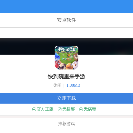
安卓软件
快到碗里来手游
休闲
|
1.08MB
立即下载
官方正版
无捆绑
无病毒
推荐游戏