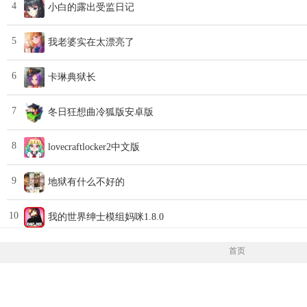
4
小白的露出受监日记
5
我老婆实在太漂亮了
6
卡琳典狱长
7
冬日狂想曲冷狐版安卓版
8
lovecraftlocker2中文版
9
地狱有什么不好的
10
我的世界绅士模组妈咪1.8.0
首页