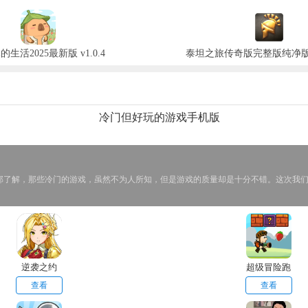
生活2025最新版 v1.0.4
泰坦之旅传奇版完整版纯净版 v3
冷门但好玩的游戏手机版
部了解，那些冷门的游戏，虽然不为人所知，但是游戏的质量却是十分不错。这次我
逆袭之约
超级冒险跑
步
查看
查看