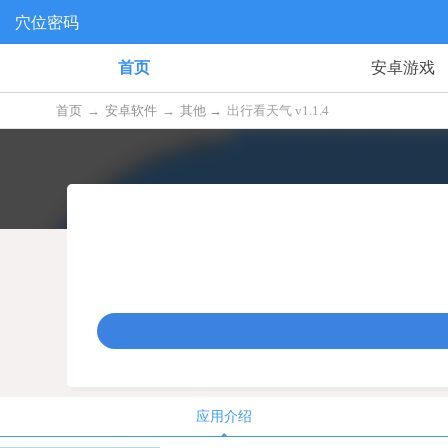
穴位密码
首页
安卓游戏
首页
→
安卓软件
→
其他 →
出行看天气 v1.1.4
应用介绍