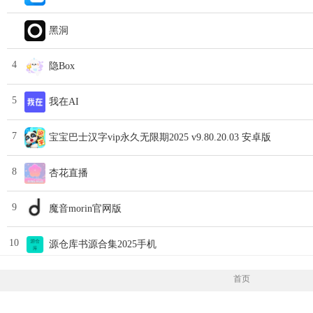
黑洞
4
隐Box
5
我在AI
7
宝宝巴士汉字vip永久无限期2025 v9.80.20.03 安卓版
8
杏花直播
9
魔音morin官网版
10
源仓库书源合集2025手机
首页