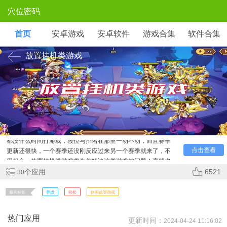
穴位密码
首页
安卓游戏
安卓软件
游戏合集
软件合集
放置挂机类游戏
是不是有很多玩家现在打游戏心有力而力不足，一天太忙
都没什么时间打游戏，段位与排名在那里一动不动，而且赛季
更新还很快，一个赛季还没刚反应过来另一个赛季就来了，不
点击查看
用担心，放置挂机类游戏将为你解决这类游戏的问题！离线也
能收到经验与资源，让你轻轻松掌握游戏！
个应用
6521
30
相关标签
养成
轻松
休闲益智游戏
热门应用
更新时间：
2024-04-24 11:16:02