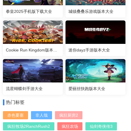
拳皇2025手机版下载大全
城镇叠叠乐游戏版本大全
Cookie Run Kingdom版本大全
迷你dayz手游版本大全
流星蝴蝶剑手游大全
爱丽丝快跑版本大全
热门标签
赤色要塞
非人哉
疯狂厨房2
疯狂牧场2RanchRush2
疯狂农场
仙剑奇侠传3