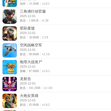
动作
33.5MB
v1.0.1
三角洲行动官服
2025-12-01
射击
1.80GB
v1.20
星际废墟
2025-12-01
射击
36.8MB
2.3.9
空闲战略空军
2025-12-01
射击
90.0MB
v1.3.0
炮塔大战丧尸
2025-12-01
策略
87.0MB
v1.0.3
龙射击
2025-12-01
射击
101.2MB
v1.1.01
火炮女英雄
2025-12-01
射击
85.9MB
v1.0.2