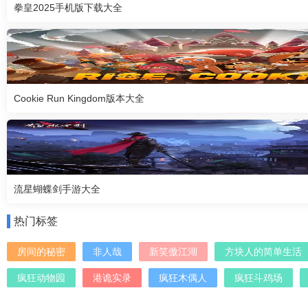
拳皇2025手机版下载大全
Cookie Run Kingdom版本大全
流星蝴蝶剑手游大全
热门标签
房间的秘密
非人哉
新笑傲江湖
方块人的简单生活
疯狂动物园
港诡实录
疯狂木偶人
疯狂斗鸡场