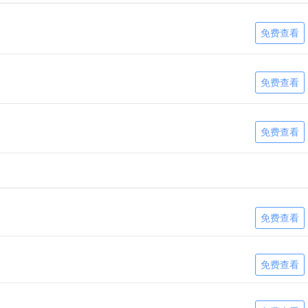
免费查看
免费查看
免费查看
免费查看
免费查看