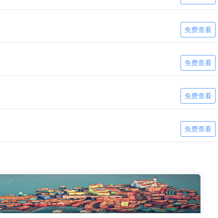
免费查看
免费查看
免费查看
免费查看