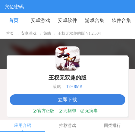
穴位密码
首页
安卓游戏
安卓软件
游戏合集
软件合集
首页
→
安卓游戏
→
策略 →
王权无双趣的版 V1.2.504
王权无双趣的版
策略
|
179.8MB
立即下载
官方正版
无捆绑
无病毒
应用介绍
推荐游戏
同类排行