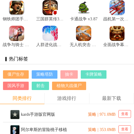
钢铁师团手游 v1.7.9
三国群英传3奥汀原版 v1.002
卡通战争 v3.87
战机第一次世界大战 v1.1
战争与骑士 v0.9.5安卓版
人群进化战争 v0.1.1
无人机突击 v1.0
全面战争幕府将军手游 v1.0.5
热门标签
僵尸生存
策略塔防
抽卡
卡牌策略
国风手游
射击
植物大战僵尸
同类排行
游戏排行
最新下载
查看
kards手游版官网版
策略 | 971.0MB
查看
阿尔卑斯的冒险桃子移植
策略 | 353.0MB