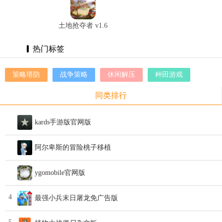
土地抢夺者 v1.6
热门标签
策略塔防
战争策略
休闲解压
种田游戏
同类排行
kards手游版官网版
阿尔卑斯的冒险桃子移植
ygomobile官网版
4
最强小兵末日屠龙免广告版