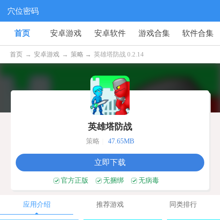
穴位密码
首页
安卓游戏
安卓软件
游戏合集
软件合集
首页
→
安卓游戏
→
策略 →
英雄塔防战 0.2.14
英雄塔防战
策略
|
47.65MB
立即下载
官方正版
无捆绑
无病毒
应用介绍
推荐游戏
同类排行