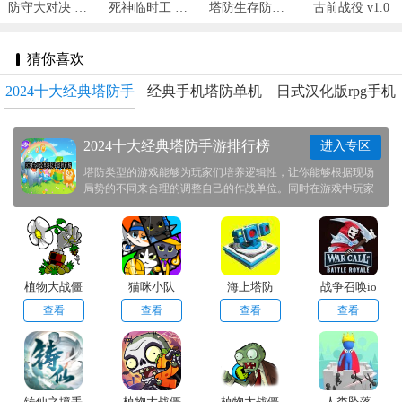
防守大对决 v101.121.2
死神临时工 v1.5.0
塔防生存防御 v1.3
古前战役 v1.0
猜你喜欢
2024十大经典塔防手
经典手机塔防单机
日式汉化版rpg手机
游排行榜
游戏大全
游戏推荐
2024十大经典塔防手游排行榜
进入专区
塔防类型的游戏能够为玩家们培养逻辑性，让你能够根据现场
局势的不同来合理的调整自己的作战单位。同时在游戏中玩家
们还能通过奇思妙想来消灭你的对手。这次准备了一些优秀的
塔防游戏推荐给大家，欢迎大家前来其中下载体验一番！
植物大战僵
猫咪小队
海上塔防
战争召唤io
尸射击版手
查看
查看
查看
查看
机版
铸仙之境手
植物大战僵
植物大战僵
人类坠落