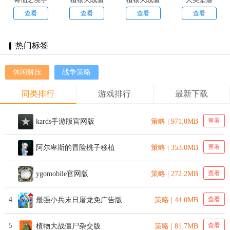
游
尸2万圣派
尸ikun版
查看
查看
查看
查看
对
热门标签
休闲解压
战争策略
同类排行
游戏排行
最新下载
查看
kards手游版官网版
策略 | 971.0MB
查看
阿尔卑斯的冒险桃子移植
策略 | 353.0MB
查看
ygomobile官网版
策略 | 272.2MB
4
查看
最强小兵末日屠龙免广告版
策略 | 44.0MB
5
查看
植物大战僵尸杂交版
策略 | 81.7MB