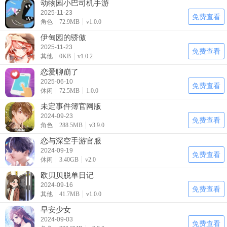
动物园小巴司机手游
2025-11-23
免费查看
角色
72.9MB
v1.0.0
伊甸园的骄傲
2025-11-23
免费查看
其他
0KB
v1.0.2
恋爱聊崩了
2025-06-10
免费查看
休闲
72.5MB
1.0.0
未定事件簿官网版
2024-09-23
免费查看
角色
288.5MB
v3.9.0
恋与深空手游官服
2024-09-19
免费查看
休闲
3.40GB
v2.0
欧贝贝脱单日记
2024-09-16
免费查看
其他
41.7MB
v1.0.0
早安少女
2024-09-03
免费查看