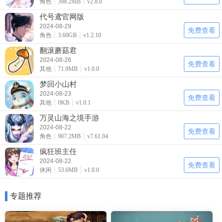
角色
398.2MB
v2.8.0
代号鸢官网版
2024-08-29
免费查看
角色
3.60GB
v1.2.10
翻滚蘑菇君
2024-08-26
免费查看
其他
71.9MB
v1.0.0
梦回小山村
2024-08-23
免费查看
其他
0KB
v1.0.1
万灵山海之境手游
2024-08-22
免费查看
角色
907.2MB
v7.61.04
疯狂班主任
2024-08-22
免费查看
休闲
53.6MB
v1.0.0
专题推荐