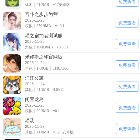
免费查看
休闲
41.2MB
v17安卓版
宫斗之步步为营
2025-11-25
免费查看
模拟
679.9MB
v1.0.1
猫之宿约者测试服
2025-11-25
免费查看
角色
1008.0MB
v0.0.33
米修斯之印官网版
2025-11-24
免费查看
角色
1.60GB
v1.9.7.006
汪汪公寓
2025-11-24
免费查看
其他
41.5MB
4.00.79
闲置龙岛
2025-11-23
免费查看
模拟
82.3MB
v0.1
猫汤
2025-11-23
免费查看
其他
41.8MB
v1.2.8安卓版