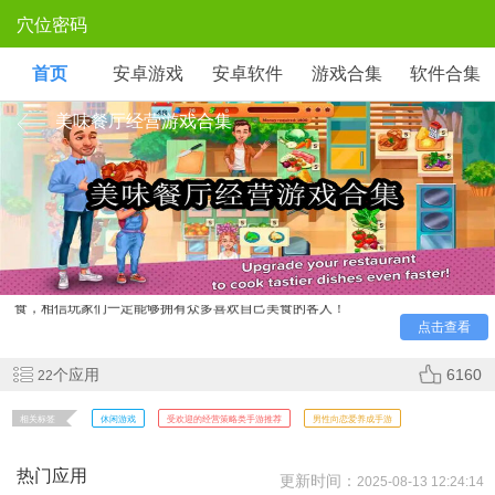
穴位密码
首页
安卓游戏
安卓软件
游戏合集
软件合集
美味餐厅经营游戏合集
在餐厅当中制作各式各样的美食，想必很多玩家都曾经幻
想过这样的一幕。这在游戏当中很轻易就能够完成了。这次帮
助玩家们整理的游戏，就能够帮助玩家们制作各种各样的美
食，相信玩家们一定能够拥有众多喜欢自己美食的客人！
点击查看
个应用
6160
22
相关标签
休闲游戏
受欢迎的经营策略类手游推荐
男性向恋爱养成手游
热门应用
更新时间：
2025-08-13 12:24:14