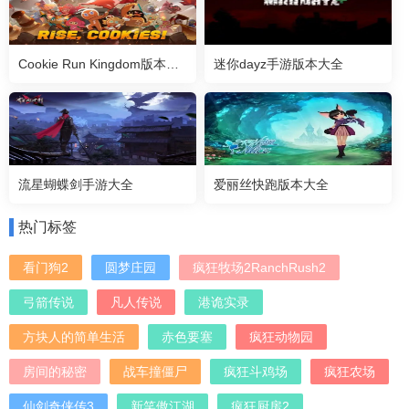
Cookie Run Kingdom版本大全
迷你dayz手游版本大全
流星蝴蝶剑手游大全
爱丽丝快跑版本大全
热门标签
看门狗2
圆梦庄园
疯狂牧场2RanchRush2
弓箭传说
凡人传说
港诡实录
方块人的简单生活
赤色要塞
疯狂动物园
房间的秘密
战车撞僵尸
疯狂斗鸡场
疯狂农场
仙剑奇侠传3
新笑傲江湖
疯狂厨房2