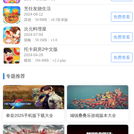
烹饪发烧生活
2024-09-12
免费查看
其他
50.9MB
v8.3安卓版
次元料理屋
2024-07-04
免费查看
策略
59.1MB
v1.0
托卡厨房2中文版
2024-04-29
免费查看
模拟
104.4MB
v2.2-play
专题推荐
拳皇2025手机版下载大全
城镇叠叠乐游戏版本大全