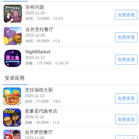
你有问题
2025-11-20
免费查看
休闲
23.8MB
v1.0.0
合并烹饪餐厅
2025-11-20
免费查看
休闲
60.4MB
v1.0
NightMarket
2025-11-17
免费查看
策略
179.7MB
v1.00.19
安卓应用
烹饪场馆大厨
2025-11-12
免费查看
休闲
57.8MB
V8.8
老爹圣代曲奇店
2025-11-11
免费查看
策略
45.0MB
v1.0
合并梦想餐厅
2025-11-08