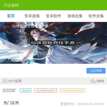
穴位密码
首页
安卓游戏
安卓软件
游戏合集
软件合集
仙侠冒险竞技手游
仙侠类型的游戏相信在玩家们心中是从小就种下种子了。
在游戏之中玩家们将会从一个凡人一步步向着你的修仙之路前
进，这一路上你将会遭遇到各种各样的困难，你可以自己也可
以和你的伙伴们一起将其克服，祝大家玩的开心!
点击查看
个应用
5889
24
相关标签
修仙游戏
好玩不花钱的仙侠手游
高画质高自由度仙侠手游
热门应用
更新时间：
2024-09-30 20:06:47